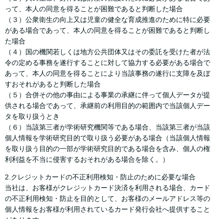
って、本人の同意を得ることが困難であると判断した場合
（３）公衆衛生の向上又は児童の健全な育成推進のために特に必要
がある場合であって、本人の同意を得ることが困難であると判断し
た場合
（４）国の機関若しくは地方公共団体又はその委託を受けた者が法
令の定める事務を遂行することに対して協力する必要がある場合で
あって、本人の同意を得ることにより当該事務の遂行に支障を及ぼ
すおそれがあると判断した場合
（５）合併その他の事由による事業の承継に伴って個人データが提
供される場合であって、承継前の利用目的の範囲内で当該個人デー
タを取り扱うとき
（６）当該第三者が学術研究機関等である場合、当該第三者が当該
個人情報を学術研究目的で取り扱う必要がある場合（当該個人情報
を取り扱う目的の一部が学術研究目的である場合を含み、個人の権
利利益を不当に侵害するおそれがある場合を除く。）
2.クレジットカードの不正利用検知・防止のために必要な場合
当社は、お客様がクレジットカード決済を利用される場合、カード
の不正利用検知・防止を目的として、お客様のメールアドレス等の
個人情報をお客様が利用されているカード発行会社へ提供すること