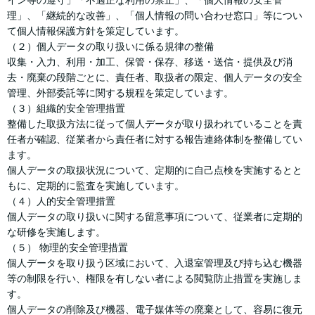
イン等の遵守」「不適正な利用の禁止」、「個人情報の安全管
理」、「継続的な改善」、「個人情報の問い合わせ窓口」等につい
て個人情報保護方針を策定しています。
（２）個人データの取り扱いに係る規律の整備
収集・入力、利用・加工、保管・保存、移送・送信・提供及び消
去・廃棄の段階ごとに、責任者、取扱者の限定、個人データの安全
管理、外部委託等に関する規程を策定しています。
（３）組織的安全管理措置
整備した取扱方法に従って個人データが取り扱われていることを責
任者が確認、従業者から責任者に対する報告連絡体制を整備してい
ます。
個人データの取扱状況について、定期的に自己点検を実施するとと
もに、定期的に監査を実施しています。
（４）人的安全管理措置
個人データの取り扱いに関する留意事項について、従業者に定期的
な研修を実施します。
（５） 物理的安全管理措置
個人データを取り扱う区域において、入退室管理及び持ち込む機器
等の制限を行い、権限を有しない者による閲覧防止措置を実施しま
す。
個人データの削除及び機器、電子媒体等の廃棄として、容易に復元