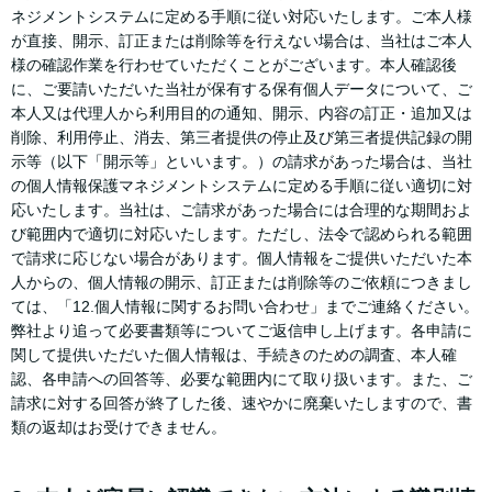
ネジメントシステムに定める手順に従い対応いたします。ご本人様
が直接、開示、訂正または削除等を行えない場合は、当社はご本人
様の確認作業を行わせていただくことがございます。本人確認後
に、ご要請いただいた当社が保有する保有個人データについて、ご
本人又は代理人から利用目的の通知、開示、内容の訂正・追加又は
削除、利用停止、消去、第三者提供の停止及び第三者提供記録の開
示等（以下「開示等」といいます。）の請求があった場合は、当社
の個人情報保護マネジメントシステムに定める手順に従い適切に対
応いたします。当社は、ご請求があった場合には合理的な期間およ
び範囲内で適切に対応いたします。ただし、法令で認められる範囲
で請求に応じない場合があります。個人情報をご提供いただいた本
人からの、個人情報の開示、訂正または削除等のご依頼につきまし
ては、「12.個人情報に関するお問い合わせ」までご連絡ください。
弊社より追って必要書類等についてご返信申し上げます。各申請に
関して提供いただいた個人情報は、手続きのための調査、本人確
認、各申請への回答等、必要な範囲内にて取り扱います。また、ご
請求に対する回答が終了した後、速やかに廃棄いたしますので、書
類の返却はお受けできません。